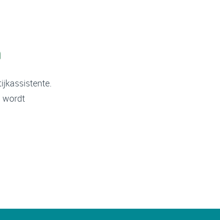
n
ijkassistente.
n wordt