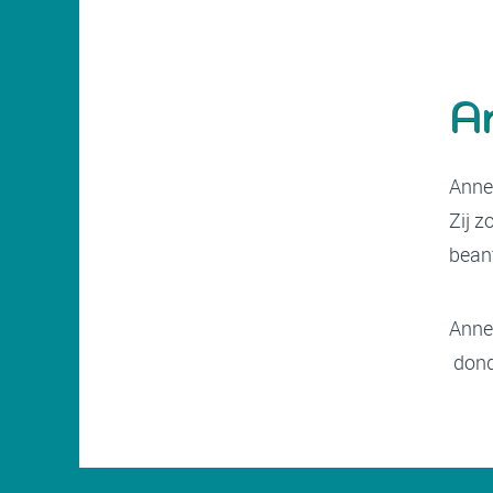
A
Annet
Zij z
beant
Anne
dond