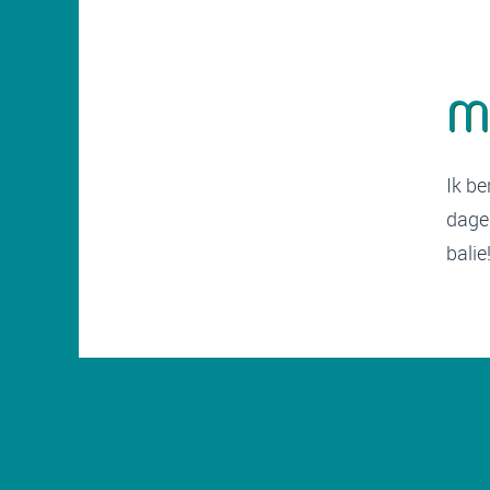
M
Ik b
dage
balie