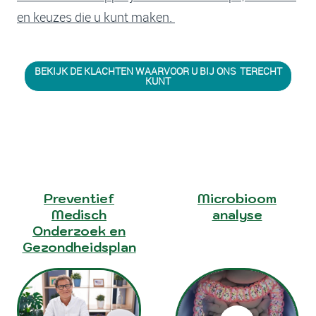
en keuzes die u kunt maken.
BEKIJK DE KLACHTEN WAARVOOR U BIJ ONS TERECHT
KUNT
Preventief
Microbioom
Medisch
analyse
Onderzoek en
Gezondheidsplan