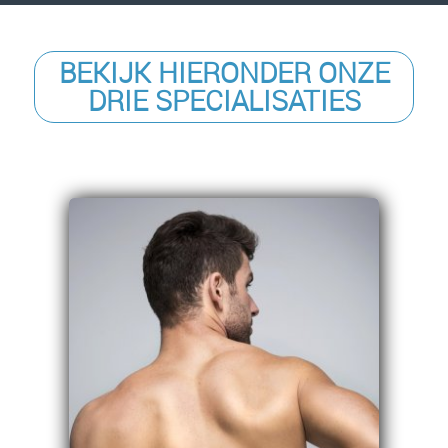
BEKIJK HIERONDER ONZE
DRIE SPECIALISATIES
Rugzorg
Rugklachten
Nekklachten
Hoofdpijnklachten
Hernia
Ischias
Whiplash
Hersenschudding