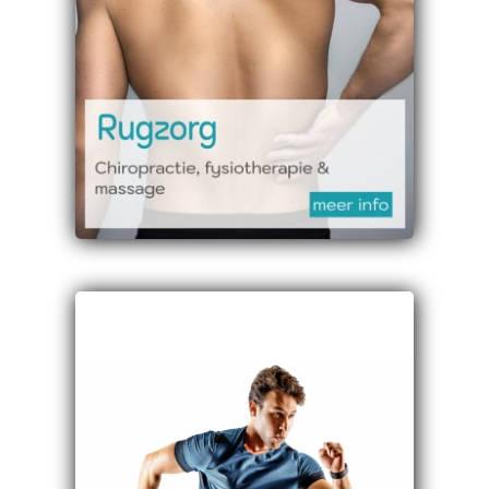
Duizeligheid
Spit
Bekkenpijn
Uitstralingsklachten
Kaakklachten
Gratis Oriënterend
consult