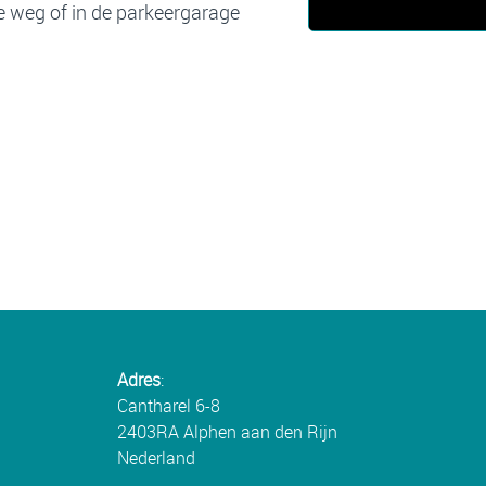
de weg of in de parkeergarage
Adres
:
Cantharel 6-8
2403RA Alphen aan den Rijn
Nederland