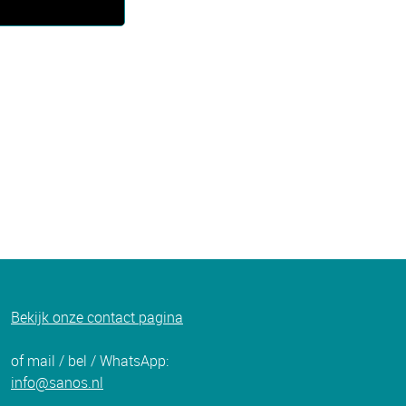
Bekijk onze c
ontact pagina
of mail / bel / WhatsApp:
info@sanos.nl