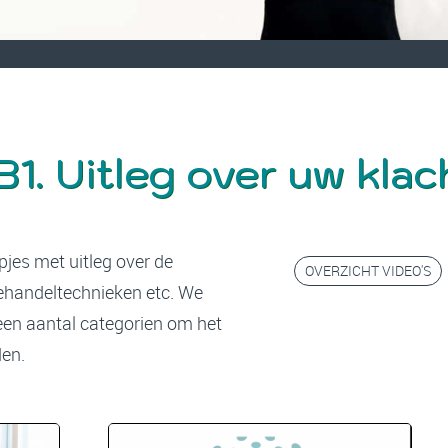
B1. Uitleg over uw kla
jes met uitleg over de
OVERZICHT VIDEO'S
ehandeltechnieken etc. We
 een aantal categorien om het
den.