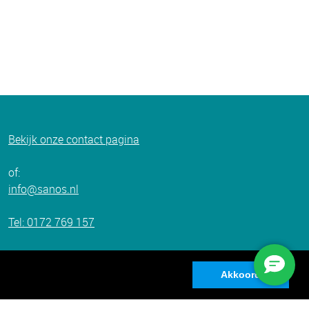
Bekijk onze c
ontact pagina
of:
info@sanos.nl
Tel: 0172 769 157
Whats app: 0172 769 157
Akkoord