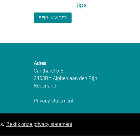
tips
BEKIJK VIDEO
Adres
:
Cantharel 6-8
2403RA Alphen aan den Rijn
Nederland
Privacy statement
es.
Bekijk onze privacy statement