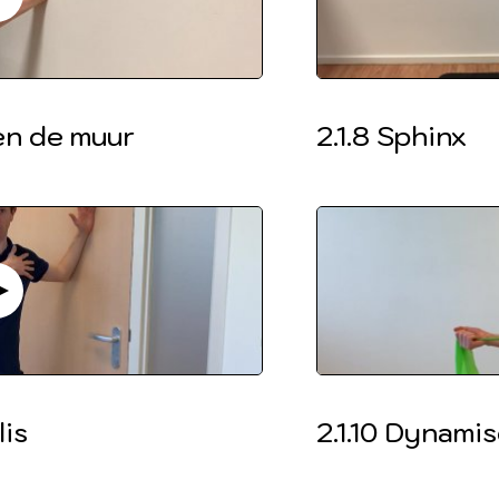
en de muur
2.1.8 Sphinx
lis
2.1.10 Dynami