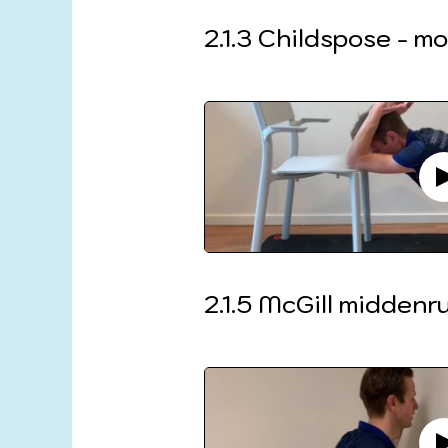
2.1.3 Childspose - m
2.1.5 McGill middenr