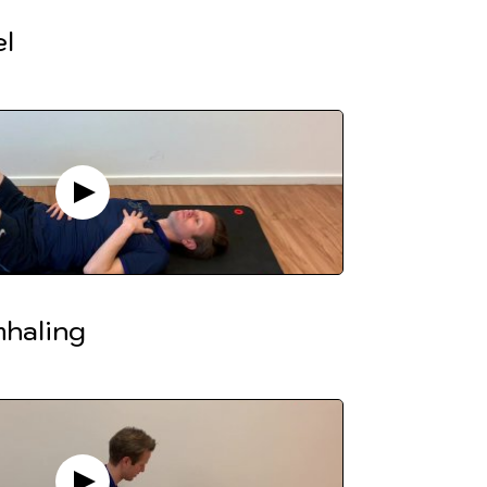
el
mhaling