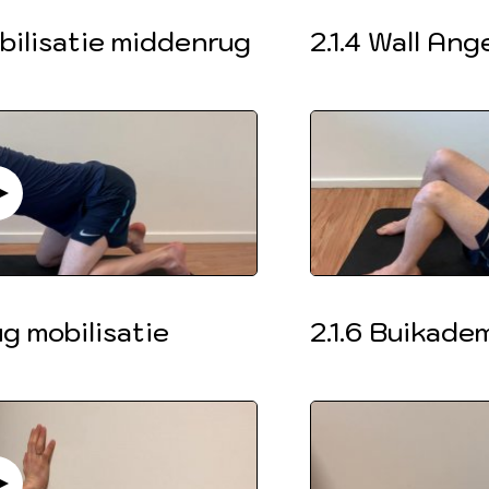
obilisatie middenrug
2.1.4 Wall Ang
ug mobilisatie
2.1.6 Buikade