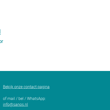
d
or
Bekijk onze c
ontact pagina
of mail / bel / WhatsApp:
info@sanos.nl