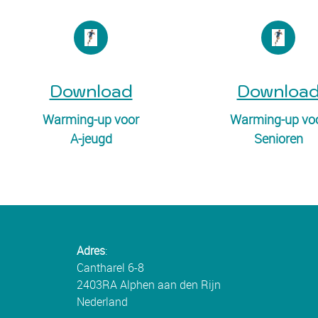
Download
Downloa
Warming-up voor
Warming-up vo
A-jeugd
Senioren
Adres
:
Cantharel 6-8
2403RA Alphen aan den Rijn
Nederland