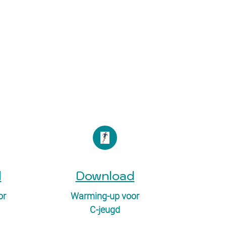
d
Download
or
Warming-up voor
C-jeugd